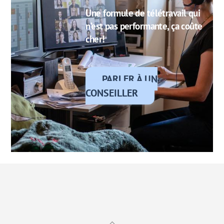
Une formule de télétravail qui
n’est pas performante, ça coûte
cher!
PARLER À UN
CONSEILLER
Back