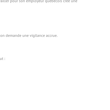
availler pour son employeur québécois crée une
ation demande une vigilance accrue.
ut :